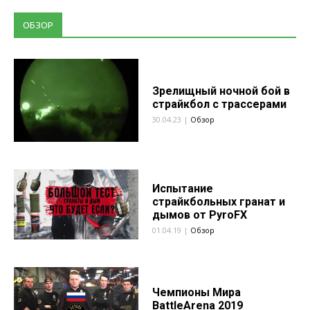
ОБЗОР
Зрелищный ночной бой в
страйкбол с трассерами
30.04.23 |
Обзор
Испытание
страйкбольных гранат и
дымов от PyroFX
01.04.19 |
Обзор
Чемпионы Мира
BattleArena 2019