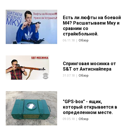
Есть ли люфты на боевой
М4? Расшатываем Мку и
сравним со
страйкбольной.
06.11.18 |
Обзор
Спринговая мосинка от
S&T от Антиснайпера
31.07.18 |
Обзор
"GPS-box" - ящик,
который открывается в
определенном месте.
09.05.18 |
Обзор