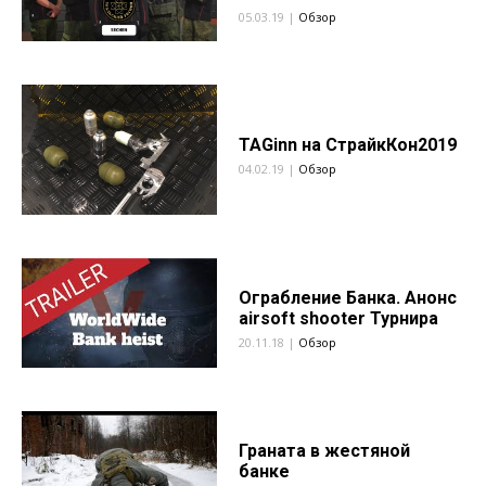
05.03.19 |
Обзор
TAGinn на СтрайкКон2019
04.02.19 |
Обзор
Ограбление Банка. Анонс
airsoft shooter Турнира
20.11.18 |
Обзор
Граната в жестяной
банке