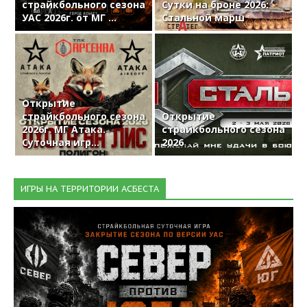
страйкбольного сезона
Сутки на броне 2026:
УАС 2026г. от МГ ...
Стальной марш
Открытие
страйкбольного сезона
Открытие
2026г. МГ Атака.
страйкбольного сезона
Суточная игр...
2026
ИГРЫ НА ТЕРРИТОРИИ АСБЕСТА