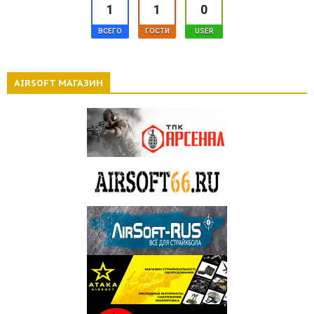
1
1
0
ВСЕГО
ГОСТИ
USER
АIRSOFT МАГАЗИН