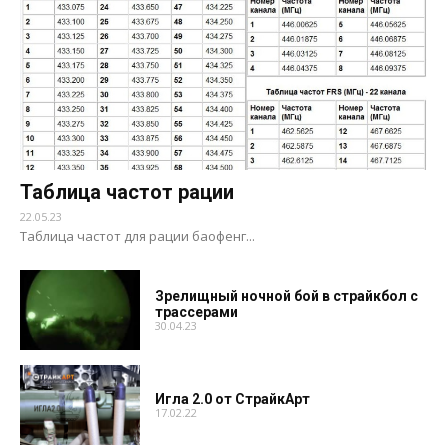
Таблица частот рации
22.05.23
Таблица частот для рации баофенг...
Зрелищный ночной бой в страйкбол с
трассерами
30.04.23
Игла 2.0 от СтрайкАрт
17.02.22