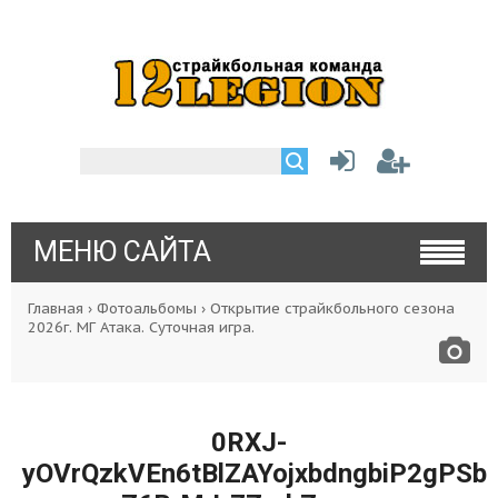
МЕНЮ САЙТА
Главная
›
Фотоальбомы
›
Открытие страйкбольного сезона
2026г. МГ Атака. Суточная игра.
0RXJ-
yOVrQzkVEn6tBlZAYojxbdngbiP2gPSbh