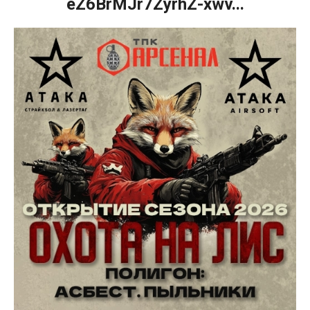
eZ6BrMJr7ZyrhZ-xwv...